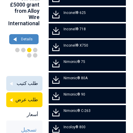
th
£5000 grant
at
birthday at
gh
from Alloy
Farnborough
Wire 2026
Inconel® 625
ce
Wire
2026
International
Details
Inconel® 718
Details
Details
Inconel® X750
Nimonic® 75
Nimonic® 80A
طلب كتيب
Nimonic® 90
طلب عرض
Nimonic® C-263
أسعار
Incoloy® 800
تسجيل