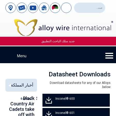
جديد سلك الباحث التطبيق
Datasheet Downloads
Download datasheets for any of our Alloys
أخبار المملكة
below.
Alloy Wire
Strengthening
Black
المتحدة
to
Inconel® 600
se
Country Air
Global
International
00
Cadets take
Aerospace
to toast its
Inconel® 601
ce
off with
Connections
80th