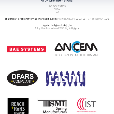
Alloy Wire International
P.O. BOX 234209
DUBAI
UAE
هاتف: +97165536592 | رقم الفاكس: +97165536592 |
shakir@ait-arabianinternationaltrading.com
بيان إخلاء المسؤولية
|
الشروط
حقوق النشر © 2026 Alloy Wire International