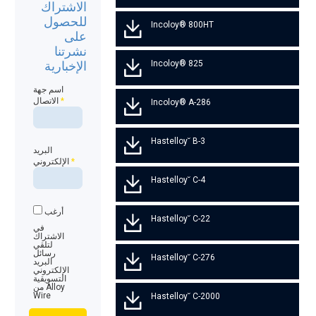
الاشتراك
للحصول
Incoloy® 800HT
على
نشرتنا
Incoloy® 825
الإخبارية
اسم جهة
*
الاتصال
Incoloy® A-286
Hastelloy˘ B-3
البريد
*
الإلكتروني
Hastelloy˘ C-4
أرغب
Hastelloy˘ C-22
في
الاشتراك
لتلقي
رسائل
Hastelloy˘ C-276
البريد
الإلكتروني
التسويقية
من Alloy
Wire
Hastelloy˘ C-2000