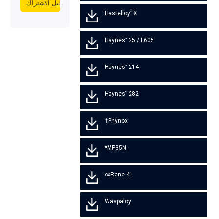
Hastelloy˘ X
Haynes˘ 25 / L605
Haynes˘ 214
Haynes˘ 282
Phynox†
MP35N*
Rene 41∞
Waspaloy