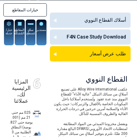
السبيكة
خيارات المقاطع
أسلاك القطاع النووي
مستدير
سلك
المقاطع
حبل/
مُسطَّح
المُشكَّلة
جديلة
F4N Case Study Download
طلب عرض أسعار
القطاع النووي
المزايا
الرئيسية
عكفت Alloy Wire International على تصنيع
لك،
أسلاكٍ من سبائك النيكل “عالية الأداء” للقطاع
النووي منذ عدة عقود. وتُستخدم أسلاكنا داخل
عملائنا
المكونات الخاصة بالأقفال والزنبركات؛ حيث يكون
الأداء والسلامة أمرين حرجين في درجات الحرارة
025 مم حتى
العالية والظروف المسببة للتآكل.
21 مم (001.
بوصة حتى 827.
وبفضل مخزوننا المبدئي من المواد المطابقة
بوصة) النطاق
لمتطلبات الاتحاد الأوروبي/DFARS البالغ مقداره
الطلبية من 3
200 طنًا، نلتزم بتوفير أسلاكٍ من سبائك النيكل