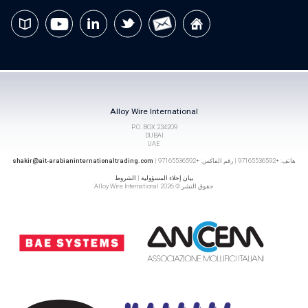
Alloy Wire International
P.O. BOX 234209
DUBAI
UAE
هاتف: +97165536592 | رقم الفاكس: +97165536592 |
shakir@ait-arabianinternationaltrading.com
بيان إخلاء المسؤولية
|
الشروط
حقوق النشر © 2026 Alloy Wire International