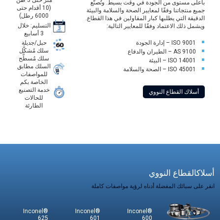
متر حتى 3 طن
بأعلى مستوى من الجودة في وقت بسيط. وتُصنَّع
(10 أقدام حتى
جميع منتجاتنا وفقًا لمعايير الصحة والسلامة والبيئة
6000 رطل)
الدقيقة التي يطلبها كبار المقاولين في هذا القطاع.
التسليم: خلال
ويشمل ذلك الاعتماد وفقًا للمعايير التالية:
3 أسابيع
حبل/جديلة
ISO 9001 – إدارة الجودة
سلك مُشكَّل
AS 9100 – الطيران والدفاع
سلك مُسطَّح
ISO 14001 – البيئة
السلك مطابق
ISO 45001 – الصحة والسلامة
للمواصفات
الخاصة بكم
خدمة التصنيع
أسلاك القطاع النووي
للحالات
الطارئة
أسلاكالقطاع النووي
انقر على سبائك المفضلة أدناه لرؤية مواصفات كاملة
Inconel®
Inconel®
Inconel®
625
601
600