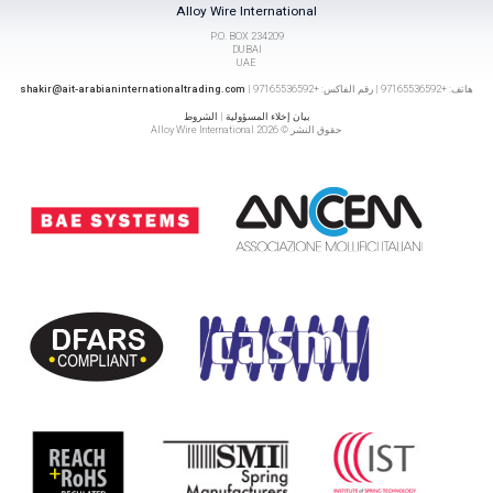
Alloy Wire International
P.O. BOX 234209
DUBAI
UAE
هاتف: +97165536592 | رقم الفاكس: +97165536592 |
shakir@ait-arabianinternationaltrading.com
بيان إخلاء المسؤولية
|
الشروط
حقوق النشر © 2026 Alloy Wire International