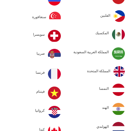
الفلبين
سنغافورة
المكسيك
سويسرا
المملكة العربية السعودية
صربيا
المملكة المتحدة
فرنسا
النمسا
فيتنام
الهند
كرواتيا
الهولندي
كندا