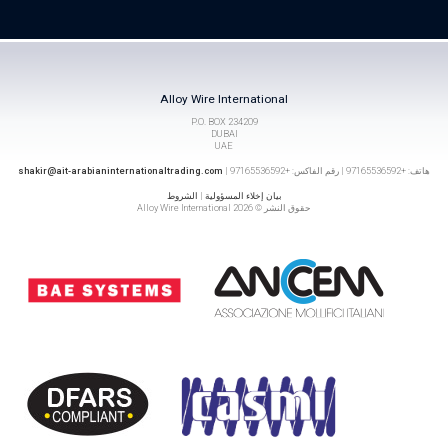
Alloy Wire International
P.O. BOX 234209
DUBAI
UAE
هاتف: +97165536592 | رقم الفاكس: +97165536592 |
shakir@ait-arabianinternationaltrading.com
بيان إخلاء المسؤولية
|
الشروط
حقوق النشر © 2026 Alloy Wire International