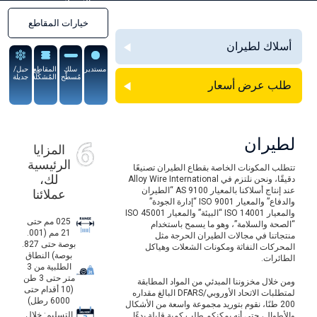
السبيكة
خيارات المقاطع
أسلاك لطيران
مستدير
سلك
المقاطع
حبل/
مُسطَّح
المُشكَّلة
جديلة
طلب عرض أسعار
لطيران
المزايا
الرئيسية
تتطلب المكونات الخاصة بقطاع الطيران تصنيعًا
لك،
دقيقًا، ونحن نلتزم في Alloy Wire International
عند إنتاج أسلاكنا بالمعيار AS 9100 “الطيران
عملائنا
والدفاع” والمعيار ISO 9001 “إدارة الجودة”
والمعيار ISO 14001 “البيئة” والمعيار ISO 45001
025 مم حتى
“الصحة والسلامة”، وهو ما يسمح باستخدام
21 مم (001.
منتجاتنا في مجالات الطيران الحرجة مثل
بوصة حتى 827.
المحركات النفاثة ومكونات الشعلات وهياكل
بوصة) النطاق
الطائرات.
الطلبية من 3
متر حتى 3 طن
ومن خلال مخزوننا المبدئي من المواد المطابقة
(10 أقدام حتى
لمتطلبات الاتحاد الأوروبي/DFARS البالغ مقداره
6000 رطل)
200 طنًا، نقوم بتوريد مجموعة واسعة من الأشكال
التسليم: خلال
والأطوال، حتى أنه يمكنكم طلب كمية قليلة بدءًا