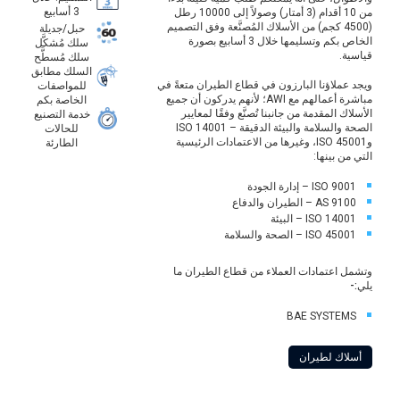
3 أسابيع
من 10 أقدام (3 أمتار) وصولاً إلى 10000 رطل
(4500 كجم) من الأسلاك المُصنَّعة وفق التصميم
حبل/جديلة
الخاص بكم وتسليمها خلال 3 أسابيع بصورة
سلك مُشكَّل
قياسية.
سلك مُسطَّح
السلك مطابق
ويجد عملاؤنا البارزون في قطاع الطيران متعةً في
للمواصفات
مباشرة أعمالهم مع AWI؛ لأنهم يدركون أن جميع
الخاصة بكم
الأسلاك المقدمة من جانبنا تُصنَّع وفقًا لمعايير
خدمة التصنيع
الصحة والسلامة والبيئة الدقيقة – ISO 14001
للحالات
وISO 45001، وغيرها من الاعتمادات الرئيسية
الطارئة
التي من بينها:
ISO 9001 – إدارة الجودة
AS 9100 – الطيران والدفاع
ISO 14001 – البيئة
ISO 45001 – الصحة والسلامة
وتشمل اعتمادات العملاء من قطاع الطيران ما
يلي:-
BAE SYSTEMS
أسلاك لطيران