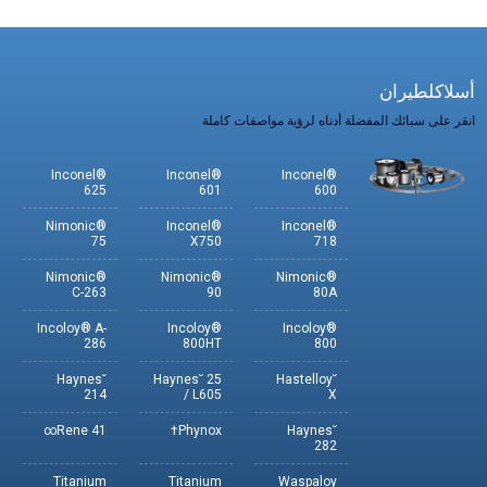
أسلاكلطيران
انقر على سبائك المفضلة أدناه لرؤية مواصفات كاملة
Inconel®
Inconel®
Inconel®
625
601
600
Nimonic®
Inconel®
Inconel®
75
X750
718
Nimonic®
Nimonic®
Nimonic®
C-263
90
80A
Incoloy® A-
Incoloy®
Incoloy®
286
800HT
800
Haynes˘
Haynes˘ 25
Hastelloy˘
214
/ L605
X
Rene 41∞
Phynox†
Haynes˘
282
Titanium
Titanium
Waspaloy