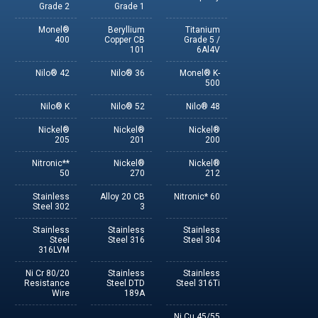
Grade 2
Grade 1
Monel®
Beryllium
Titanium
400
Copper CB
Grade 5 /
101
6Al4V
Nilo® 42
Nilo® 36
Monel® K-
500
Nilo® K
Nilo® 52
Nilo® 48
Nickel®
Nickel®
Nickel®
205
201
200
Nitronic**
Nickel®
Nickel®
50
270
212
Stainless
Alloy 20 CB
Nitronic* 60
Steel 302
3
Stainless
Stainless
Stainless
Steel
Steel 316
Steel 304
316LVM
80/20 Ni Cr
Stainless
Stainless
Resistance
Steel DTD
Steel 316Ti
Wire
189A
45/55 Ni Cu