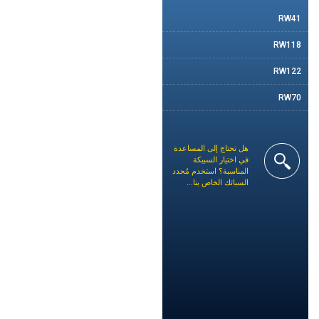
RW41
RW118
RW122
RW70
هل تحتاج إلى المساعدة
في اختيار السبيكة
المناسبة؟ استخدم مُحدد
السبائك الخاص بنا...