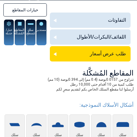
السبيكة
خيارات المقاطع
التفاوتات
مستدير
سلك
المقاطع
حبل/
مُسطَّح
المُشكَّلة
جديلة
اللفائف/البكرات/الأطوال
طلب عرض أسعار
المقاطع المُشكَّلة
تتراوح من 0.0157بوصة (0.4 مم) إلى 0.394بوصة (10 مم)
طلب كمية من 10 أقدام حتى 10,000 رطل
أرسلوا لنا مقطع السلك الخاص بكم لتقديم سعرٍ لكم
أشكال الأسلاك النموذجية:
سلك
سلك
سلك
سلك
سلك
سلك