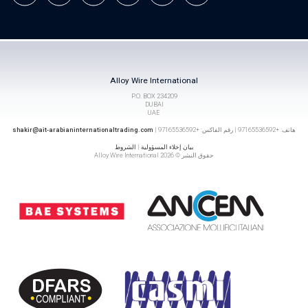
Alloy Wire International
P.O. BOX 234209
DUBAI
UAE
هاتف: +97165536592 | رقم الفاكس: +97165536592 |
shakir@ait-arabianinternationaltrading.com
بيان إخلاء المسؤولية
|
الشروط
حقوق النشر © 2026 Alloy Wire International