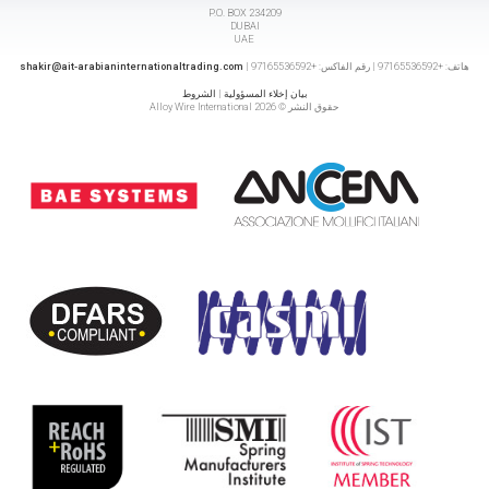
P.O. BOX 234209
DUBAI
UAE
هاتف: +97165536592 | رقم الفاكس: +97165536592 |
shakir@ait-arabianinternationaltrading.com
بيان إخلاء المسؤولية
|
الشروط
حقوق النشر © 2026 Alloy Wire International