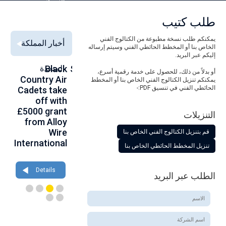
السبيكة
طلب كتيب
يمكنكم طلب نسخة مطبوعة من الكتالوج الفني
أخبار المملكة
الخاص بنا أو المخطط الحائطي الفني وسيتم إرساله
إليكم عبر البريد.
Alloy Wire
Strengthening
Black
المتحدة
to
أو بدلاً من ذلك، للحصول على خدمة رقمية أسرع،
se
Country Air
Global
International
يمكنكم تنزيل الكتالوج الفني الخاص بنا أو المخطط
الحائطي الفني في تنسيق PDF:-
00
Cadets take
Aerospace
to toast its
ce
off with
Connections
80th
th
£5000 grant
at
birthday at
التنزيلات
gh
from Alloy
Farnborough
Wire 2026
ce
Wire
2026
قم بتنزيل الكتالوج الفني الخاص بنا
International
تنزيل المخطط الحائطي الخاص بنا
Details
Details
Details
الطلب عبر البريد