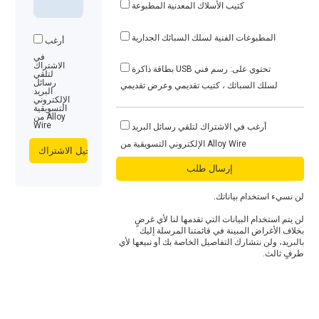
كتيب الأسلاك المعدنية المطبوعة
المطبوعات الفنية لسلك السبائك الجدارية
أرغب
في
الاشتراك
بطاقة ذاكرة USB تحتوي على: رسم فني
لتلقي
رسائل
لسلك السبائك ، كتيب تقديمي وعرض تقديمي
البريد
الإلكتروني
التسويقية
من Alloy
Wire
أرغب في الاشتراك لتلقي رسائل البريد
الإلكتروني التسويقية من Alloy Wire
لن نسيء استخدام بياناتك.
لن يتم استخدام البيانات التي تقدمها لنا لأي غرضٍ
بخلاف الأغراض المبينة في قائمتنا المرسلة إليك
بالبريد، ولن نتشارك التفاصيل الخاصة بك أو نبيعها لأي
طرفٍ ثالث.