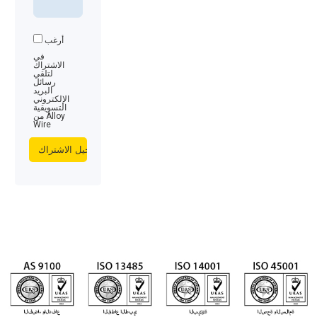
أرغب
في
الاشتراك
لتلقي
رسائل
البريد
الإلكتروني
التسويقية
من Alloy
Wire