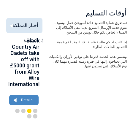
السبيكة
أوقات التسليم
تستغرق عملية التصنيع عادة أسبوعيّ عمل. وسوف
أخبار المملكة
تقوم خدمة الإرسال السريع لدينا بنقل الأسلاك إلى
الميناء الخاص بكم خلال يومين من الشحن.
Alloy Wire
Strengthening
Black
المتحدة
to
إذا كانت لديكم طلبية عاجلة، فإننا نوفر لكم خدمة
se
Country Air
Global
International
التصنيع للحالات الطارئة.
00
Cadets take
Aerospace
to toast its
وتضمن هذه الخدمة قدرتنا على توفير الأوزان والكميات
ce
off with
Connections
80th
التي تحتاجون إليها في فترة زمنية قصيرة مهما كان
th
£5000 grant
at
birthday at
نوع الأسلاك التي تبحثون عنها.
gh
from Alloy
Farnborough
Wire 2026
ce
Wire
2026
International
Details
Details
Details