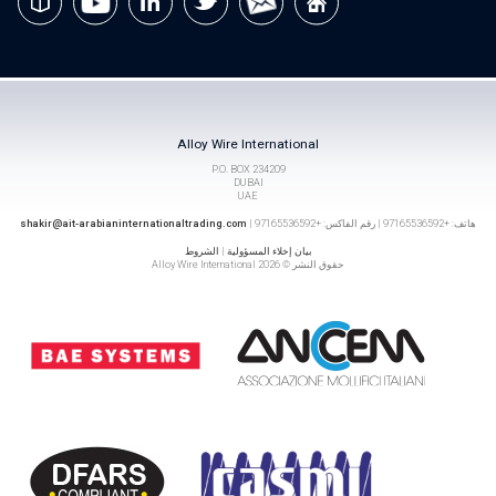
Alloy Wire International
P.O. BOX 234209
DUBAI
UAE
هاتف: +97165536592 | رقم الفاكس: +97165536592 |
shakir@ait-arabianinternationaltrading.com
بيان إخلاء المسؤولية
|
الشروط
حقوق النشر © 2026 Alloy Wire International