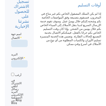
تسجيل
أوقات التسليم
الاشتراك
للحصول
إذا لم يكن السلك المصقول الخاص بكم غير متاحٍ في
على
المخزون، فسنقوم بتصنيعه وفق المواصفات الخاصة
نشرتنا
بكم وشحنه إليكم خلال يوميّ عمل. وسوف تقوم خدمة
الإرسال السريع لدينا بنقل الأسلاك إلى الميناء الخاص
الإخبارية
بكم خلال يومين من الشحن. وإذا كان وقت التسليم
الخاص بكم حرجًا بالفعل، فيمكنكم الاتصال بخدمة
اسم جهة
التصنيع للحالات الطارئة. وتضمن هذه الخدمة المتميزة
*
الاتصال
تسليم الأوزان والكميات المطلوبة من أي نوعٍ من
الأسلاك في أسرع وقتٍ ممكن.
البريد
*
الإلكتروني
أرغب
في
الاشتراك
لتلقي
رسائل
البريد
الإلكتروني
التسويقية
من Alloy
Wire