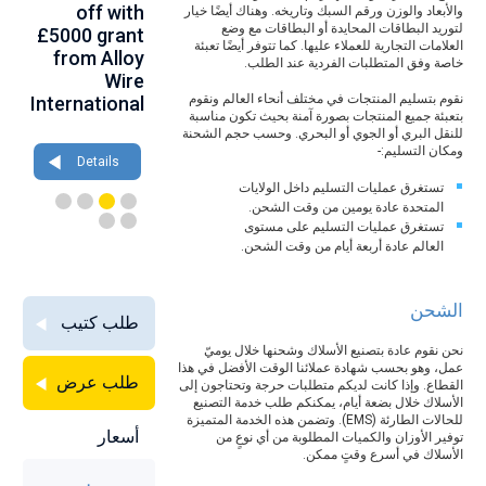
ce
off with
Connections
80th
والأبعاد والوزن ورقم السبك وتاريخه. وهناك أيضًا خيار
لتوريد البطاقات المحايدة أو البطاقات مع وضع
th
£5000 grant
at
birthday at
العلامات التجارية للعملاء عليها. كما تتوفر أيضًا تعبئة
gh
from Alloy
Farnborough
Wire 2026
خاصة وفق المتطلبات الفردية عند الطلب.
ce
Wire
2026
نقوم بتسليم المنتجات في مختلف أنحاء العالم ونقوم
International
بتعبئة جميع المنتجات بصورة آمنة بحيث تكون مناسبة
Details
للنقل البري أو الجوي أو البحري. وحسب حجم الشحنة
Details
ومكان التسليم:-
Details
تستغرق عمليات التسليم داخل الولايات
المتحدة عادة يومين من وقت الشحن.
تستغرق عمليات التسليم على مستوى
العالم عادة أربعة أيام من وقت الشحن.
الشحن
طلب كتيب
نحن نقوم عادة بتصنيع الأسلاك وشحنها خلال يوميّ
عمل، وهو بحسب شهادة عملائنا الوقت الأفضل في هذا
طلب عرض
القطاع. وإذا كانت لديكم متطلبات حرجة وتحتاجون إلى
الأسلاك خلال بضعة أيام، يمكنكم طلب خدمة التصنيع
للحالات الطارئة (EMS). وتضمن هذه الخدمة المتميزة
أسعار
توفير الأوزان والكميات المطلوبة من أي نوعٍ من
الأسلاك في أسرع وقتٍ ممكن.