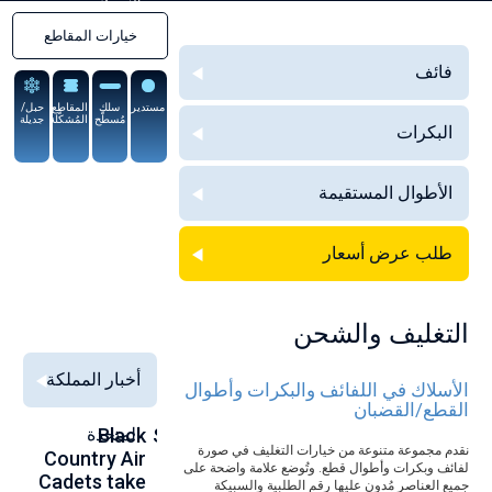
السبيكة
خيارات المقاطع
فائف
مستدير
سلك
المقاطع
حبل/
مُسطَّح
المُشكَّلة
جديلة
البكرات
الأطوال المستقيمة
طلب عرض أسعار
التغليف والشحن
أخبار المملكة
الأسلاك في اللفائف والبكرات وأطوال
القطع/القضبان
Alloy Wire
Strengthening
Black
المتحدة
to
نقدم مجموعة متنوعة من خيارات التغليف في صورة
se
Country Air
Global
International
لفائف وبكرات وأطوال قطع. وتُوضع علامة واضحة على
00
Cadets take
Aerospace
to toast its
جميع العناصر مُدون عليها رقم الطلبية والسبيكة