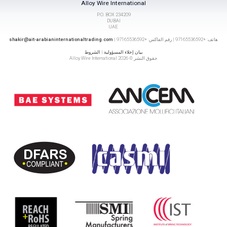
Alloy Wire International
P.O. BOX 234209
DUBAI
UAE
هاتف: +97165536592 | رقم الفاكس: +97165536592 |
shakir@ait-arabianinternationaltrading.com
بيان إخلاء المسؤولية
|
الشروط
حقوق النشر © 2026 Alloy Wire International