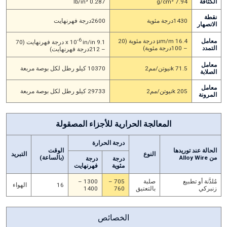
الكثافة
7.94 g/cm³
0.287 lb/in³
نقطة
1430درجة مئوية
2600درجة فهرنهايت
الانصهار
-6
معامل
16.4 μm/m درجة مئوية (20
9.1 x 10
in/in درجة فهرنهايت (70
التمدد
– 100درجة مئوية)
– 212درجة فهرنهايت)
معامل
71.5 kنيوتن/مم2
10370 كيلو رطل لكل بوصة مربعة
الصلابة
معامل
205 kنيوتن/مم2
29733 كيلو رطل لكل بوصة مربعة
المرونة
المعالجة الحرارية للأجزاء المصقولة
درجة الحرارة
الحالة عند توريدها
الوقت
النوع
التبريد
من Alloy Wire
(بالساعة)
درجة
درجة
مئوية
فهرنهايت
مُلدَّنة أو تطبيع
صلبة
705 –
1300 –
16
الهواء
زنبركي
بالتعتيق
760
1400
الخصائص