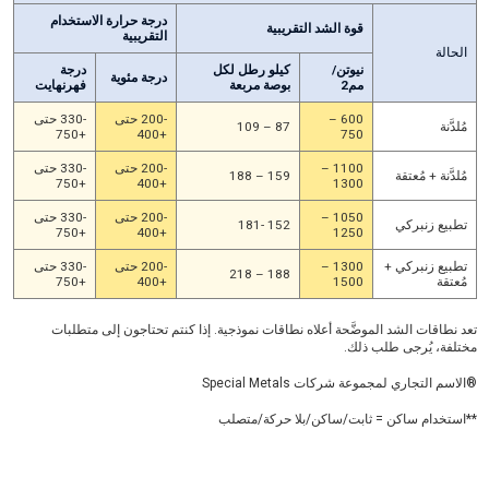
درجة حرارة الاستخدام
قوة الشد التقريبية
التقريبية
الحالة
نيوتن/
كيلو رطل لكل
درجة
درجة مئوية
مم2
بوصة مربعة
فهرنهايت
600 –
-200 حتى
-330 حتى
مُلدَّنة
87 – 109
+750
+400
750
1100 –
-200 حتى
-330 حتى
مُلدَّنة + مُعتقة
159 – 188
+750
+400
1300
1050 –
-200 حتى
-330 حتى
تطبيع زنبركي
152 -181
+750
+400
1250
تطبيع زنبركي +
1300 –
-200 حتى
-330 حتى
188 – 218
مُعتقة
1500
+400
+750
تعد نطاقات الشد الموضَّحة أعلاه نطاقات نموذجية. إذا كنتم تحتاجون إلى متطلبات
مختلفة، يُرجى طلب ذلك.
®الاسم التجاري لمجموعة شركات Special Metals
**استخدام ساكن = ثابت/ساكن/بلا حركة/متصلب