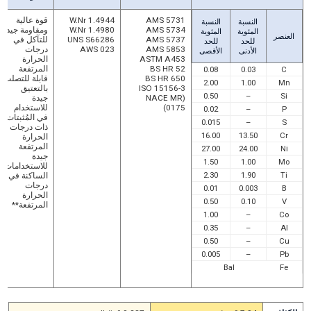
AMS 5731
W.Nr 1.4944
قوة عالية
النسبة
النسبة
AMS 5734
W.Nr 1.4980
ومقاومة جيدة
المئوية
المئوية
العنصر
AMS 5737
UNS S66286
للتآكل في
للحد
للحد
AMS 5853
AWS 023
درجات
الأدنى
الأقصى
ASTM A453
الحرارة
BS HR 52
المرتفعة
0.08
0.03
C
BS HR 650
قابلة للتصلب
2.00
1.00
Mn
ISO 15156-3
بالتعتيق
0.50
–
Si
(NACE MR
جيدة
0175)
للاستخدام
0.02
–
P
في المُثبتات
0.015
–
S
ذات درجات
16.00
13.50
Cr
الحرارة
المرتفعة
27.00
24.00
Ni
جيدة
1.50
1.00
Mo
للاستخدامات
2.30
1.90
Ti
الساكنة في
درجات
0.01
0.003
B
الحرارة
0.50
0.10
V
المرتفعة**
1.00
–
Co
0.35
–
Al
0.50
–
Cu
0.005
–
Pb
Bal
Fe