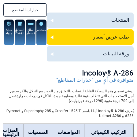
السبيكة
خيارات المقاطع
المنتجات
مستدير
سلك
المقاطع
حبل/
مُسطَّح
المُشكَّلة
جديلة
طلب عرض أسعار
ورقة البيانات
Incoloy® A-286
متوافرة في أيٍ من "خيارات المقاطع"
روعي تصميم هذه السبيكة القابلة للتصلب بالتعتيق من الحديد مع النيكل والكروم من
أجل الاستخدامات التي تتطلب قوة عالية ومقاومة جيدة للتآكل في درجات حرارة تصل
إلى 700 درجة مئوية (1290 درجة فهرنهايت).
يُعرف Incoloy® A-286 أيضًا باسم Cronifer 1525 Ti و Superimphy 285 و Pyromet
A286 و Udimet A286.
الميزات
التركيب الكيميائي
المواصفات
المسميات
الرئيسية