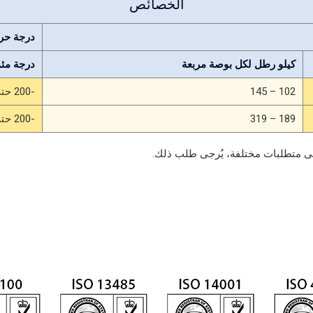
الخصائص
درجة حرا
كيلو رطل لكل بوصة مربعة
درجة مئو
102 – 145
-200 حتى +300
189 – 319
-200 حتى +300
إلى متطلبات مختلفة، يُرجى طلب ذلك.