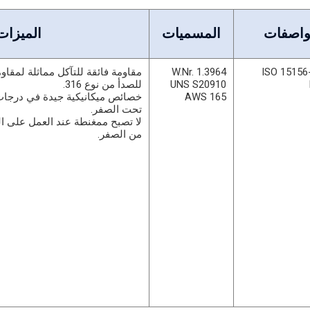
واصفات
المسميات
الميزات
ISO 15156
W.Nr. 1.3964
مقاومة فائقة للتآكل مماثلة لمقاوم
UNS S20910
للصدأ من نوع 316.
AWS 165
خصائص ميكانيكية جيدة في درجات 
تحت الصفر.
لا تصبح ممغنطة عند العمل على الب
من الصفر.