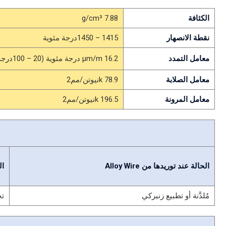
الكثافة
7.88 g/cm³
نقطة الانصهار
1415 – 1450درجة مئوية
معامل التمدد
16.2 μm/m درجة مئوية (20 – 100درجة مئوية)
معامل الصلابة
78.9 kنيوتن/مم2
معامل المرونة
196.5 kنيوتن/مم2
الحالة عند توريدها من Alloy Wire
ال
مُلدَّنة أو تطبيع زنبركي
تخ