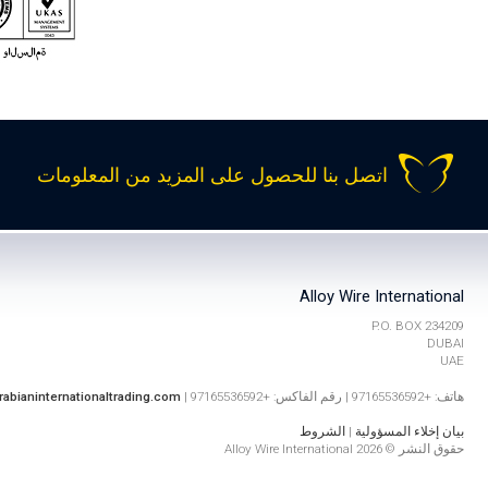
اتصل بنا للحصول على المزيد من المعلومات
Alloy Wire International
P.O. BOX 234209
DUBAI
UAE
هاتف: +97165536592 | رقم الفاكس: +97165536592 |
rabianinternationaltrading.com
بيان إخلاء المسؤولية
|
الشروط
حقوق النشر © 2026 Alloy Wire International