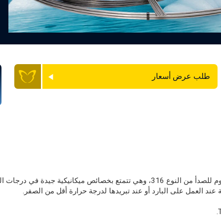
طلب عرض أسعار
تُظهِر سبيكة Nitronic 50 مقاومة للتآكل أعلى من سبائك الفولاذ المقاوم للصدأ من النوع
 عند العمل على البارد أو عند تبريدها لدرجة حرارة أقل من الصفر.