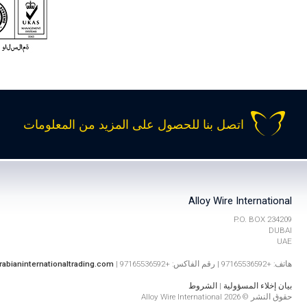
اتصل بنا للحصول على المزيد من المعلومات
Alloy Wire International
P.O. BOX 234209
DUBAI
UAE
هاتف: +97165536592 | رقم الفاكس: +97165536592 |
rabianinternationaltrading.com
بيان إخلاء المسؤولية
|
الشروط
حقوق النشر © 2026 Alloy Wire International