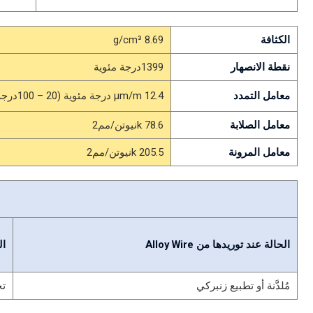
الكثافة
8.69 g/cm³
نقطة الانصهار
1399درجة مئوية
معامل التمدد
12.4 μm/m درجة مئوية (20 – 100درجة مئوية)
معامل الصلابة
78.6 kنيوتن/مم2
معامل المرونة
205.5 kنيوتن/مم2
الحالة عند توريدها من Alloy Wire
ال
مُلدَّنة أو تطبيع زنبركي
تخ