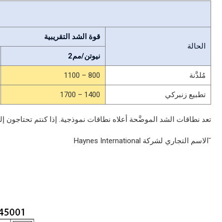
قوة الشد التقريبية
الحالة
نيوتن/مم2
مُلدَّنة
800 – 1100
تطبيع زنبركي
1400 – 1700
تعد نطاقات الشد الموضَّحة أعلاه نطاقات نموذجية. إذا كنتم تحتاجون 
˘الاسم التجاري لشركة Haynes International