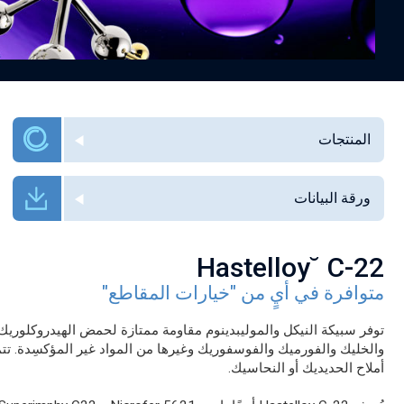
المنتجات
ورقة البيانات
Hastelloy˘ C-22
متوافرة في أيٍ من "خيارات المقاطع"
توفر سبيكة النيكل والموليبدينوم مقاومة ممتازة لحمض الهيدروكلوريك 
أملاح الحديديك أو النحاسيك.