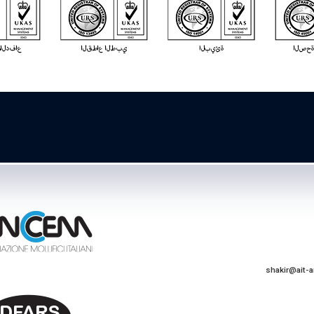
shakir@ait-a