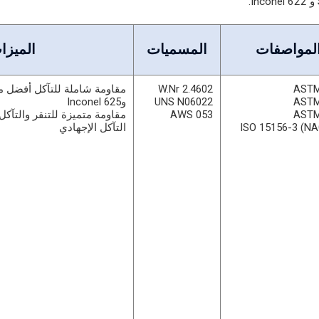
لمواصفات
المسميات
الميزا
W.Nr 2.4602
ASTM
ASTM
UNS N06022
وInconel 625
ASTM
AWS 053
مقاومة متميزة للتنقر والتآك
ISO 15156-3 (N
التآكل الإجهادي