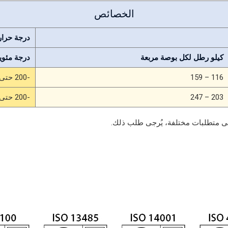
الخصائص
درجة حرارة
كيلو رطل لكل بوصة مربعة
درجة مئوي
116 – 159
-200 حتى +400
203 – 247
-200 حتى +400
إلى متطلبات مختلفة، يُرجى طلب ذلك.