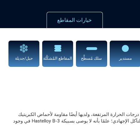
خيارات المقاطع
مستدير
سلك مُسطَّح
المقاطع المُشكَّلة
حبل/جديلة
رجات الحرارة المرتفعة، ولديها أيضًا مقاومة لأحماض الكبريتيك
والخليك والفورميك والفوسفوريك وغيرها من المواد غير المؤكسِدة. تتمتع أيضًا سبيكة B-3 بمقاومة ممتازة للتآكل التنقيري والتشقق الناتج عن التآكل الإجهادي؛ علمًا بأنه لا يوصى بسبيكة Hastelloy B-3 في وجود