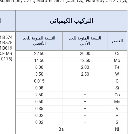
يُعرف Hastelloy C-22 أيضًا باسم Nicrofer 5621 و Superimphy C22 و Inconel 622.
التركيب الكيميائي
ا
 B574
النسبة المئوية للحد
النسبة المئوية للحد
العنصر
 B575
الأدنى
الأقصى
 B619
ACE MR
22.50
20.00
Cr
0175)
14.50
12.50
Mo
6.00
2.00
Fe
3.50
2.50
W
0.015
–
C
0.08
–
Si
2.50
–
Co
0.50
–
Mn
0.35
–
V
0.02
–
P
0.02
–
S
Bal
Ni