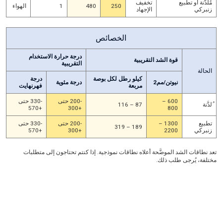
مُلدَّنة أو تطبيع
تخفيف
250
480
1
الهواء
زنبركي
الإجهاد
الخصائص
درجة حرارة الاستخدام
قوة الشد التقريبية
التقريبية
الحالة
كيلو رطل لكل بوصة
درجة
نيوتن/مم2
درجة مئوية
مربعة
فهرنهايت
600 –
-200 حتى
-330 حتى
ُلدَّنة
87 – 116
+570
+300
800
تطبيع
1300 –
-200 حتى
-330 حتى
189 – 319
زنبركي
2200
+300
+570
تعد نطاقات الشد الموضَّحة أعلاه نطاقات نموذجية. إذا كنتم تحتاجون إلى متطلبات
مختلفة، يُرجى طلب ذلك.