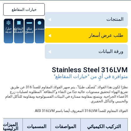
السبيكة
خيارات المقاطع
المنتجات
مستدير
سلك
المقاطع
حبل/
مُسطَّح
المُشكَّلة
جديلة
طلب عرض أسعار
ورقة البيانات
Stainless Steel 316LVM
متوافرة في أيٍ من "خيارات المقاطع"
نظرًا لكون هذا الفولاذ “مُصنَّف طبيًا”، يتم صهر الفولاذ المقاوم للصدأ 316 عن طريق
تفريغ الهواء لتحقيق مستويات عالية جدًا من النقاء و”النظافة” المطلوبة لعمليات زرع
الأعضاء الجراحية. ويتمتع بمقاومة ممتازة في البيئات الفسيولوجية ومقاومة للتآكل العام
والحبيبي والتآكل الحفيري.
الفولاذ المقاوم للصدأ 316LVM المعروف أيضا باسم AISI 316LVM.
الميزات
التركيب الكيميائي
المواصفات
المسميات
الرئيسية