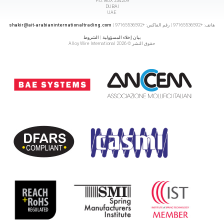
P.O. BOX 234209
DUBAI
UAE
هاتف: +97165536592 | رقم الفاكس: +97165536592 |
shakir@ait-arabianinternationaltrading.com
بيان إخلاء المسؤولية
|
الشروط
حقوق النشر © 2026 Alloy Wire International