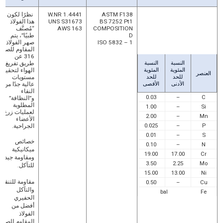
ASTM F138
W.NR 1.4441
نظرًا لكون
BS 7252 Pt1
UNS S31673
هذا الفولاذ
COMPOSITION
AWS 163
“مُصنَّف
D
طبيًا”، يتم
ISO 5832 – 1
صهر الفولاذ
المقاوم للصدأ
316 عن
النسبة
النسبة
طريق تفريغ
المئوية
المئوية
الهواء لتحقيق
العنصر
للحد
للحد
مستويات
الأدنى
الأقصى
عالية جدًا من
النقاء
0.03
–
C
و”النظافة”
المطلوبة
1.00
–
Si
لعمليات زرع
2.00
–
Mn
الأعضاء
0.025
–
P
الجراحية.
0.01
–
S
خصائص
0.10
–
N
ميكانيكية
19.00
17.00
Cr
ومقاومة جيدة
3.50
2.25
Mo
للتآكل.
15.00
13.00
Ni
مقاومة للتنقر
0.50
–
Cu
والتآكل
bal
Fe
الحفيري
أفضل من
الفولاذ
المقاوم للصدأ