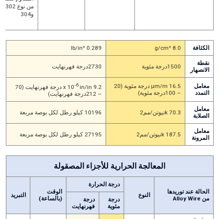
من نوع 302
و304
الكثافة
8.0 g/cm³
0.289 lb/in³
نقطة
1500درجة مئوية
2730درجة فهرنهايت
الانصهار
-6
معامل
16.5 μm/m درجة مئوية (20
9.2 x 10
in/in درجة فهرنهايت (70
التمدد
– 100درجة مئوية)
– 212درجة فهرنهايت)
معامل
70.3 kنيوتن/مم2
10196 كيلو رطل لكل بوصة مربعة
الصلابة
معامل
187.5 kنيوتن/مم2
27195 كيلو رطل لكل بوصة مربعة
المرونة
المعالجة الحرارية للأجزاء المصقولة
درجة الحرارة
الحالة عند توريدها
الوقت
النوع
التبريد
من Alloy Wire
(بالساعة)
درجة
درجة
مئوية
فهرنهايت