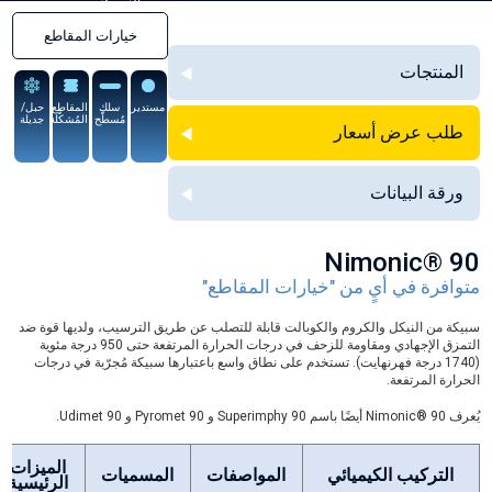
السبيكة
خيارات المقاطع
المنتجات
مستدير
سلك
المقاطع
حبل/
مُسطَّح
المُشكَّلة
جديلة
طلب عرض أسعار
ورقة البيانات
Nimonic® 90
متوافرة في أيٍ من "خيارات المقاطع"
سبيكة من النيكل والكروم والكوبالت قابلة للتصلب عن طريق الترسيب، ولديها قوة ضد
التمزق الإجهادي ومقاومة للزحف في درجات الحرارة المرتفعة حتى 950 درجة مئوية
(1740 درجة فهرنهايت). تستخدم على نطاق واسع باعتبارها سبيكة مُجرّبة في درجات
الحرارة المرتفعة.
يُعرف Nimonic® 90 أيضًا باسم Superimphy 90 و Pyromet 90 و Udimet 90.
الميزات
التركيب الكيميائي
المواصفات
المسميات
الرئيسية