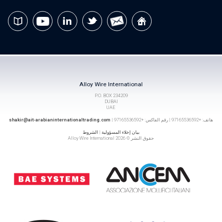
Alloy Wire International
P.O. BOX 234209
DUBAI
UAE
هاتف: +97165536592 | رقم الفاكس: +97165536592 |
shakir@ait-arabianinternationaltrading.com
بيان إخلاء المسؤولية
|
الشروط
حقوق النشر © 2026 Alloy Wire International