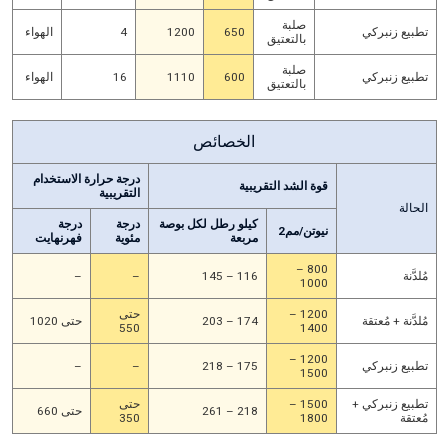
صلبة
تطبيع زنبركي
650
1200
4
الهواء
بالتعتيق
صلبة
تطبيع زنبركي
600
1110
16
الهواء
بالتعتيق
الخصائص
درجة حرارة الاستخدام
قوة الشد التقريبية
التقريبية
الحالة
كيلو رطل لكل بوصة
درجة
درجة
نيوتن/مم2
مربعة
مئوية
فهرنهايت
800 –
مُلدَّنة
116 – 145
–
–
1000
1200 –
حتى
مُلدَّنة + مُعتقة
174 – 203
حتى 1020
550
1400
1200 –
تطبيع زنبركي
175 – 218
–
–
1500
تطبيع زنبركي +
1500 –
حتى
218 – 261
حتى 660
مُعتقة
1800
350