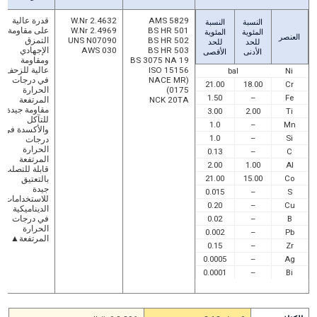
AMS 5829
W.Nr 2.4632
قدرة عالية
النسبة
النسبة
BS HR 501
W.Nr 2.4969
على مقاومة
المئوية
المئوية
العنصر
BS HR 502
UNS N07090
التمزق
للحد
للحد
BS HR 503
AWS 030
الإجهادي
الأدنى
الأقصى
BS 3075 NA 19
ومقاومة
ISO 15156
عالية للزحف
bal
Ni
(NACE MR
في درجات
21.00
18.00
Cr
0175)
الحرارة
1.50
–
Fe
NCK 20TA
المرتفعة
مقاومة جيدة
3.00
2.00
Ti
للتآكل
1.0
–
Mn
والأكسدة في
1.0
–
Si
درجات
الحرارة
0.13
–
C
المرتفعة
2.00
1.00
Al
قابلة للتصلب
21.00
15.00
Co
بالتعتيق
جيدة
0.015
–
S
للاستخدامات
0.20
–
Cu
الديناميكية
B
–
0.02
في درجات
الحرارة
0.002
–
Pb
المرتفعة▲
0.15
–
Zr
0.0005
–
Ag
0.0001
–
Bi