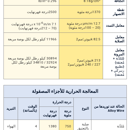
الكثافة
8.18g/cm³
0.296 lb/in³
نقطة
1370درجة مئوية
2500درجة فهرنهايت
الانصهار
-6
12.7 μm/m درجة مئوية
7.1 x 10
in/in درجة فهرنهايت
معامل التمدد
(20 – 100درجة مئوية)
(70 – 212درجة فهرنهايت)
معامل
82.5 kنيوتن/مم2
11966 كيلو رطل لكل بوصة مربعة
الصلابة
معامل
المرونة
(مُلدَّنة +
30894 كيلو رطل لكل بوصة مربعة
213 kنيوتن/مم2
مُعتقة)
32924 / 34810 كيلو رطل لكل
227 / 240 kنيوتن/مم2
(تطبيع
بوصة مربعة
زنبركي +
مُعتقة)
المعالجة الحرارية للأجزاء المصقولة
درجة الحرارة
الحالة عند توريدها من
الوقت
النوع
التبريد
Alloy Wire
(بالساعة)
درجة
درجة
مئوية
فهرنهايت
صلبة
مُلدَّنة
750
1380
4
الهواء
بالتعتيق