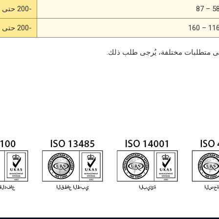
58 – 8
-200 حتى +230
116 – 16
-200 حتى +230
إلى متطلبات مختلفة، يُرجى طلب ذلك.