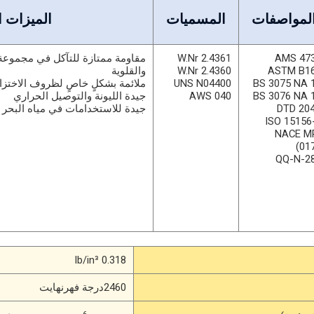
لمواصفات
المسميات
الميزات ا
AMS 47
W.Nr 2.4361
مقاومة ممتازة للتآكل في مجموعة
ASTM B1
W.Nr 2.4360
والقلوية
BS 3075 NA 
UNS N04400
ملائمة بشكلٍ خاصٍ لظروف الاختزا
BS 3076 NA 
AWS 040
جيدة الليونة والتوصيل الحراري
DTD 20
جيدة للاستخدامات في مياه البحر
ISO 15156
(NACE M
017
QQ-N-2
0.318 lb/in³
2460درجة فهرنهايت