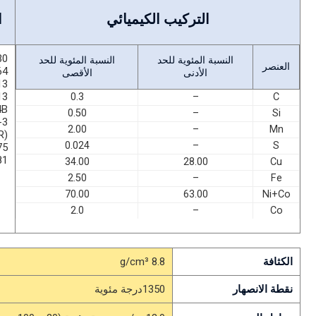
التركيب الكيميائي
ا
30
النسبة المئوية للحد
النسبة المئوية للحد
العنصر
64
الأدنى
الأقصى
13
13
0.3
–
C
4B
0.50
–
Si
-3
2.00
–
Mn
R
0.024
–
S
5)
81
34.00
28.00
Cu
2.50
–
Fe
70.00
63.00
Ni+Co
2.0
–
Co
الكثافة
8.8 g/cm³
نقطة الانصهار
1350درجة مئوية