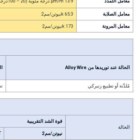
معامل التمدد
13.9 μm/m درجة مئوية (20 – 100درجة مئوية)
معامل الصلابة
65.3 kنيوتن/مم2
معامل المرونة
173 kنيوتن/مم2
الحالة عند توريدها من Alloy Wire
ال
مُلدَّنة أو تطبيع زنبركي
تخ
قوة الشد التقريبية
الحالة
نيوتن/مم2
ك