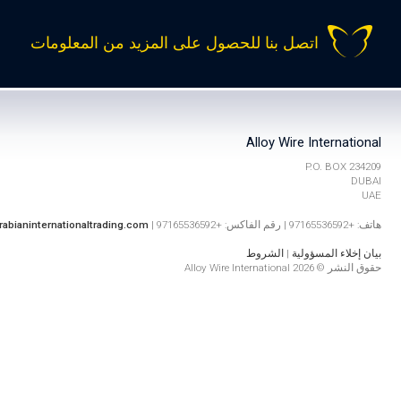
اتصل بنا للحصول على المزيد من المعلومات
Alloy Wire International
P.O. BOX 234209
DUBAI
UAE
هاتف: +97165536592 | رقم الفاكس: +97165536592 |
rabianinternationaltrading.com
بيان إخلاء المسؤولية
|
الشروط
حقوق النشر © 2026 Alloy Wire International