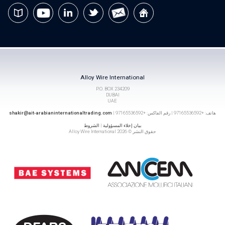
Alloy Wire International
P.O. BOX 234209
DUBAI
UAE
هاتف: +97165536592 | رقم الفاكس: +97165536592 |
shakir@ait-arabianinternationaltrading.com
بيان إخلاء المسؤولية
|
الشروط
حقوق النشر © 2026 Alloy Wire International