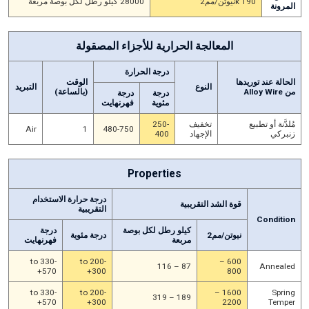
190 kنيوتن/مم2
28000 كيلو رطل لكل بوصة مربعة
المرونة
المعالجة الحرارية للأجزاء المصقولة
درجة الحرارة
الحالة عند توريدها
الوقت
النوع
التبريد
من Alloy Wire
(بالساعة)
درجة
درجة
مئوية
فهرنهايت
مُلدَّنة أو تطبيع
تخفيف
250-
Air
1
480-750
زنبركي
الإجهاد
400
Properties
درجة حرارة الاستخدام
قوة الشد التقريبية
التقريبية
Condition
كيلو رطل لكل بوصة
درجة
نيوتن/مم2
درجة مئوية
مربعة
فهرنهايت
-330 to
-200 to
600 –
87 – 116
Annealed
+570
+300
800
-330 to
-200 to
1600 –
Spring
189 – 319
+570
+300
2200
Temper