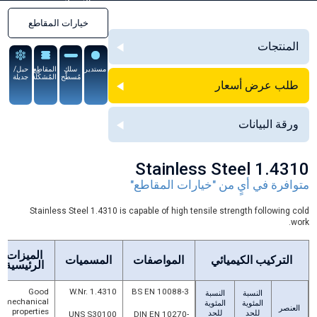
السبيكة
خيارات المقاطع
المنتجات
مستدير
سلك
المقاطع
حبل/
مُسطَّح
المُشكَّلة
جديلة
طلب عرض أسعار
ورقة البيانات
Stainless Steel 1.4310
متوافرة في أيٍ من "خيارات المقاطع"
Stainless Steel 1.4310 is capable of high tensile strength following cold
work.
الميزات
التركيب الكيميائي
المواصفات
المسميات
الرئيسية
Good
W.Nr. 1.4310
BS EN 10088-3
النسبة
النسبة
mechanical
المئوية
المئوية
العنصر
properties
للحد
للحد
UNS S30100
DIN EN 10270-