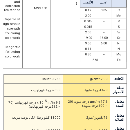
and
الأدنى
الأقصى
3
corrosion
AWS 131
resistance
0.12
0.05
C
2.00
–
Mn
Capable of
0.045
–
P
high tensile
0.015
–
S
strength
2.00
–
Si
following
cold work
19.00
16.00
Cr
9.50
6.00
Ni
Magnetic
0.11
–
N
following
0.80
–
Mo
cold work
BAL
Fe
الكثافة
7.90 g/cm³
0.285 lb/in³
نقطة
1420درجة مئوية
2590درجة فهرنهايت
الانصهار
-6
معامل
17.6 μm/m درجة مئوية (20
9.8 x 10
in/in درجة فهرنهايت (70
التمدد
– 100درجة مئوية)
– 212درجة فهرنهايت)
معامل
76 kنيوتن/مم2
11000 كيلو رطل لكل بوصة مربعة
الصلابة
معامل