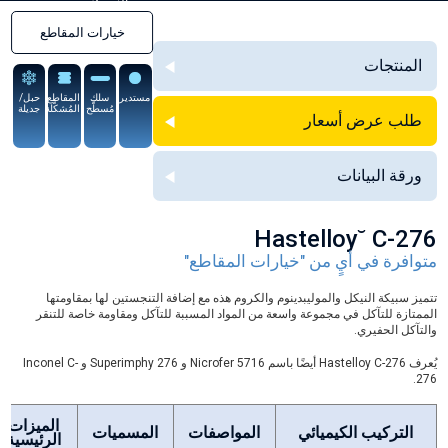
السبيكة
خيارات المقاطع
المنتجات
مستدير
سلك
المقاطع
حبل/
مُسطَّح
المُشكَّلة
جديلة
طلب عرض أسعار
ورقة البيانات
Hastelloy˘ C-276
متوافرة في أيٍ من "خيارات المقاطع"
تتميز سبيكة النيكل والموليبدينوم والكروم هذه مع إضافة التنجستين لها بمقاومتها
الممتازة للتآكل في مجموعة واسعة من المواد المسببة للتآكل ومقاومة خاصة للتنقر
والتآكل الحفيري.
يُعرف Hastelloy C-276 أيضًا باسم Nicrofer 5716 و Superimphy 276 و Inconel C-
276.
الميزات
التركيب الكيميائي
المواصفات
المسميات
الرئيسية