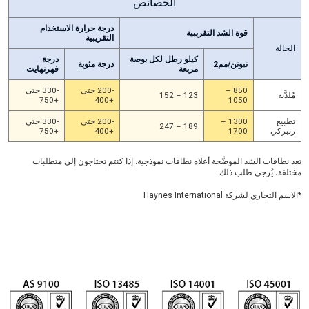
الخصائص
درجة حرارة الاستخدام
قوة الشد التقريبية
التقريبية
الحالة
كيلو رطل لكل بوصة
درجة
نيوتن/مم2
درجة مئوية
مربعة
فهرنهايت
850 –
-200 حتى
-330 حتى
مُلدَّنة
123 – 152
+750
+400
1050
تطبيع
1300 –
-200 حتى
-330 حتى
189 – 247
زنبركي
1700
+400
+750
تعد نطاقات الشد الموضَّحة أعلاه نطاقات نموذجية. إذا كنتم تحتاجون إلى متطلبات
مختلفة، يُرجى طلب ذلك.
*الاسم التجاري لشركة Haynes International