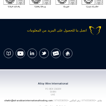
اتصل بنا للحصول على المزيد من المعلومات
Alloy Wire International
P.O. BOX 234209
DUBAI
UAE
هاتف: +97165536592 | رقم الفاكس: +97165536592 |
shakir@ait-arabianinternationaltrading.com