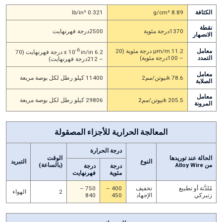
الكثافة
8.89 g/cm³
0.321 lb/in³
نقطة
1370درجة مئوية
2500درجة فهرنهايت
الانصهار
-6
معامل
11.2 μm/m درجة مئوية (20
6.2 x 10
in/in درجة فهرنهايت (70
التمدد
– 100درجة مئوية)
– 212درجة فهرنهايت)
معامل
78.6 kنيوتن/مم2
11400 كيلو رطل لكل بوصة مربعة
الصلابة
معامل
205.5 kنيوتن/مم2
29806 كيلو رطل لكل بوصة مربعة
المرونة
المعالجة الحرارية للأجزاء المصقولة
درجة الحرارة
الحالة عند توريدها
الوقت
النوع
التبريد
من Alloy Wire
(بالساعة)
درجة
درجة
مئوية
فهرنهايت
مُلدَّنة أو تطبيع
تخفيف
400 –
750 –
2
الهواء
زنبركي
الإجهاد
450
840