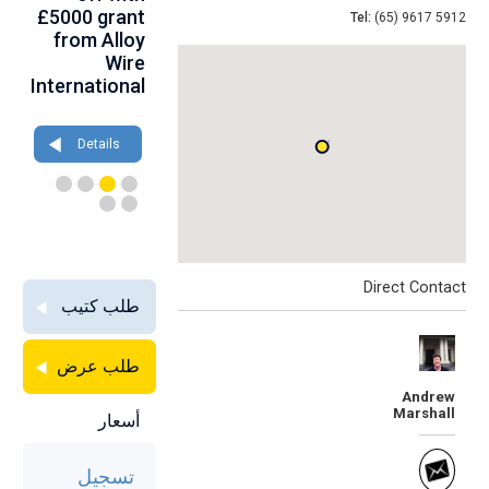
th
£5000 grant
at
birthday at
Tel:
(65) 9617 5912
gh
from Alloy
Farnborough
Wire 2026
ce
Wire
2026
International
Details
Details
Details
Direct Contact
طلب كتيب
طلب عرض
Andrew
Marshall
أسعار
تسجيل