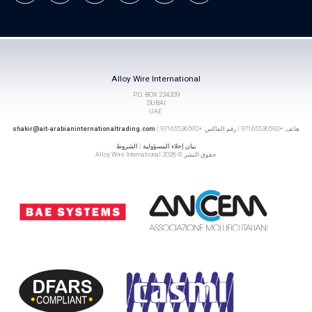
Alloy Wire International
P.O. BOX 234209
DUBAI
UAE
هاتف: +97165536592 | رقم الفاكس: +97165536592 |
shakir@ait-arabianinternationaltrading.com
بيان إخلاء المسؤولية
|
الشروط
حقوق النشر © 2026 Alloy Wire International