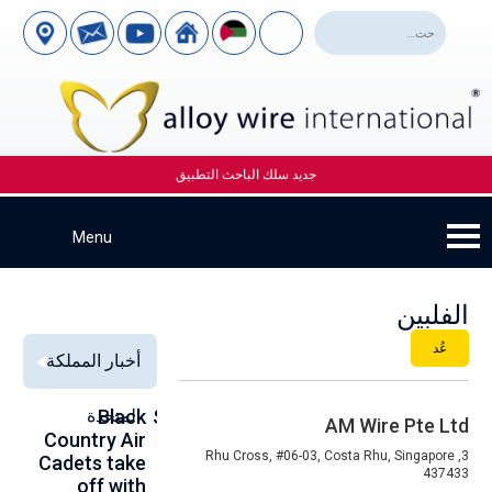
جديد سلك الباحث التطبيق
الفلبين
عُد
أخبار المملكة
Alloy Wire
Strengthening
Black
المتحدة
to
AM Wire Pte Ltd
se
Country Air
Global
International
3, Rhu Cross, #06-03, Costa Rhu, Singapore
00
Cadets take
Aerospace
to toast its
437433
ce
off with
Connections
80th