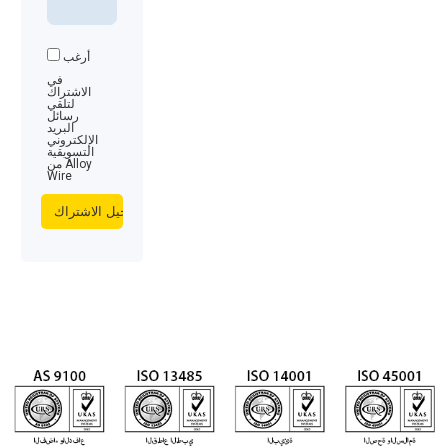
أرغب
في
الاشتراك
لتلقي
رسائل
البريد
الإلكتروني
التسويقية
من Alloy
Wire