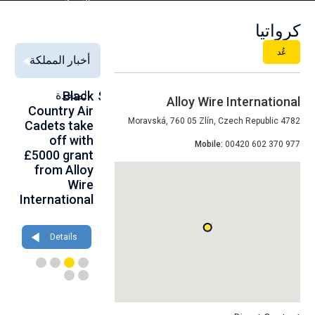
السبيكة
كرواتيا
عُد
أخبار المملكة
Alloy Wire
Strengthening
Black
المتحدة
to
Alloy Wire International
se
Country Air
Global
International
4782 Moravská, 760 05 Zlín, Czech Republic
00
Cadets take
Aerospace
to toast its
ce
off with
Connections
80th
Mobile:
00420 602 370 977
th
£5000 grant
at
birthday at
gh
from Alloy
Farnborough
Wire 2026
ce
Wire
2026
International
Details
Details
Details