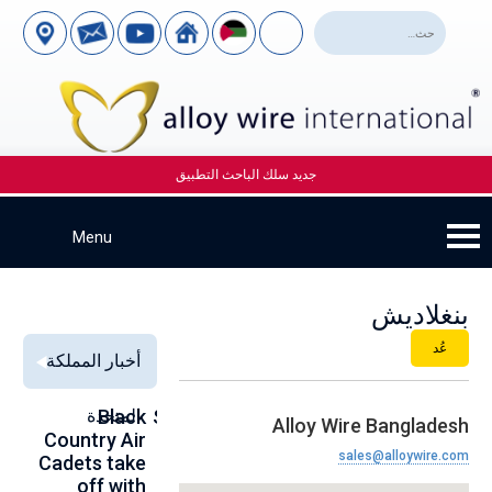
جديد سلك الباحث التطبيق
بنغلاديش
عُد
أخبار المملكة
Alloy Wire
Strengthening
Black
المتحدة
to
Alloy Wire Bangladesh
se
Country Air
Global
International
sales@alloywire.com
00
Cadets take
Aerospace
to toast its
ce
off with
Connections
80th