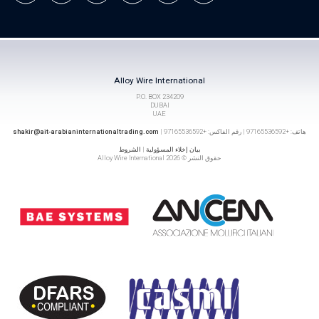
Alloy Wire International
P.O. BOX 234209
DUBAI
UAE
هاتف: +97165536592 | رقم الفاكس: +97165536592 |
shakir@ait-arabianinternationaltrading.com
بيان إخلاء المسؤولية
|
الشروط
حقوق النشر © 2026 Alloy Wire International