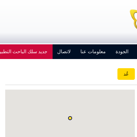
الجودة
معلومات عنا
لاتصال
جديد سلك الباحث التطبي
عُد
Strengthening Global Aerospace Connections at
Farnborough 2026
Details