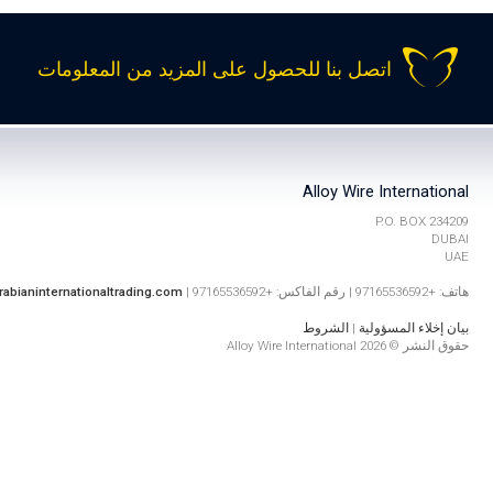
اتصل بنا للحصول على المزيد من المعلومات
Alloy Wire International
P.O. BOX 234209
DUBAI
UAE
هاتف: +97165536592 | رقم الفاكس: +97165536592 |
rabianinternationaltrading.com
بيان إخلاء المسؤولية
|
الشروط
حقوق النشر © 2026 Alloy Wire International