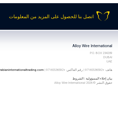
اتصل بنا للحصول على المزيد من المعلومات
Alloy Wire International
P.O. BOX 234209
DUBAI
UAE
هاتف: +97165536592 | رقم الفاكس: +97165536592 |
rabianinternationaltrading.com
بيان إخلاء المسؤولية
|
الشروط
حقوق النشر © 2026 Alloy Wire International