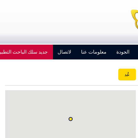
الجودة
معلومات عنا
لاتصال
جديد سلك الباحث التطبي
عُد
Strengthening Global Aerospace Connections at
Farnborough 2026
Details