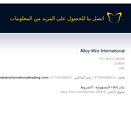
اتصل بنا للحصول على المزيد من المعلومات
Alloy Wire International
P.O. BOX 234209
DUBAI
UAE
هاتف: +97165536592 | رقم الفاكس: +97165536592 |
rabianinternationaltrading.com
بيان إخلاء المسؤولية
|
الشروط
حقوق النشر © 2026 Alloy Wire International