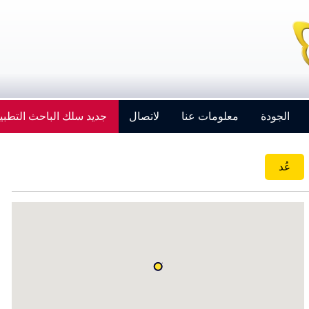
الجودة
معلومات عنا
لاتصال
جديد سلك الباحث التطبي
عُد
Strengthening Global Aerospace Connections at
Farnborough 2026
Details