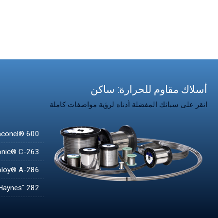
أسلاك مقاوم للحرارة: ساكن
انقر على سبائك المفضلة أدناه لرؤية مواصفات كاملة
nconel® 600
nic® C-263
oloy® A-286
Haynes˘ 282