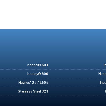
Inconel® 601
I
Incoloy® 800
Nimo
Haynes˘ 25 / L605
Inc
Stainless Steel 321