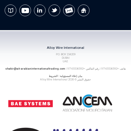
Alloy Wire International
P.O. BOX 234209
DUBAI
UAE
هاتف: +97165536592 | رقم الفاكس: +97165536592 |
shakir@ait-arabianinternationaltrading.com
بيان إخلاء المسؤولية
|
الشروط
حقوق النشر © 2026 Alloy Wire International