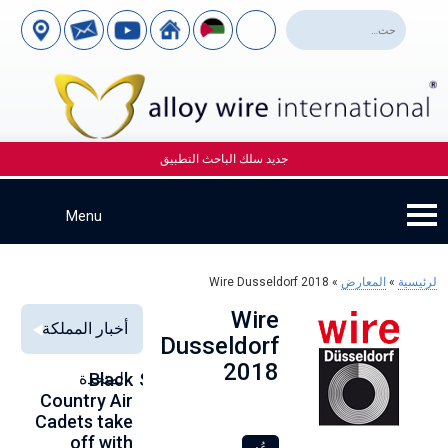
جديد سلك الباحث التطبيق
لرئيسية
»
المعارض
»
Wire Dusseldorf 2018
Wire
أخبار المملكة
Dusseldorf
2018
Alloy Wire
Strengthening
Black
المتحدة
to
se
Country Air
Global
International
00
Cadets take
Aerospace
to toast its
ce
off with
Connections
80th