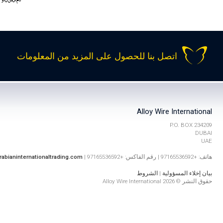
اتصل بنا للحصول على المزيد من المعلومات
Alloy Wire International
P.O. BOX 234209
DUBAI
UAE
هاتف: +97165536592 | رقم الفاكس: +97165536592 |
rabianinternationaltrading.com
بيان إخلاء المسؤولية
|
الشروط
حقوق النشر © 2026 Alloy Wire International