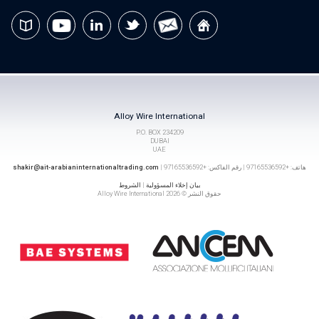
Alloy Wire International
P.O. BOX 234209
DUBAI
UAE
هاتف: +97165536592 | رقم الفاكس: +97165536592 |
shakir@ait-arabianinternationaltrading.com
بيان إخلاء المسؤولية
|
الشروط
حقوق النشر © 2026 Alloy Wire International