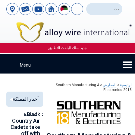
جديد سلك الباحث التطبيق
لرئيسية
»
المعارض
»
Southern Manufacturing &
Electronics 2018
أخبار المملكة
Alloy Wire
Strengthening
Black
المتحدة
to
se
Country Air
Global
International
00
Cadets take
Aerospace
to toast its
ce
off with
Connections
80th