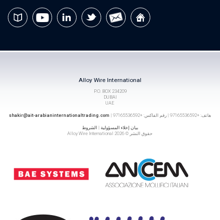
Alloy Wire International
P.O. BOX 234209
DUBAI
UAE
هاتف: +97165536592 | رقم الفاكس: +97165536592 |
shakir@ait-arabianinternationaltrading.com
بيان إخلاء المسؤولية
|
الشروط
حقوق النشر © 2026 Alloy Wire International