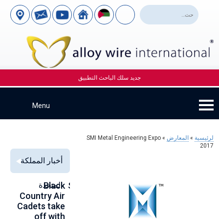
جديد سلك الباحث التطبيق
لرئيسية
»
المعارض
»
SMI Metal Engineering Expo
2017
أخبار المملكة
Alloy Wire
Strengthening
Black
المتحدة
to
se
Country Air
Global
International
00
Cadets take
Aerospace
to toast its
ce
off with
Connections
80th