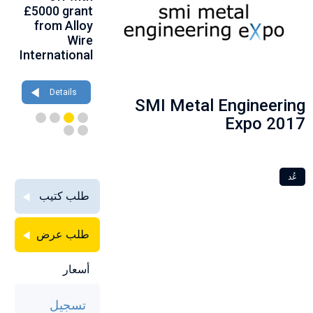
th
£5000 grant
at
birthday at
gh
from Alloy
Farnborough
Wire 2026
ce
Wire
2026
International
Details
Details
Details
SMI Metal Engineering
Expo 2017
عُد
طلب كتيب
طلب عرض
أسعار
تسجيل