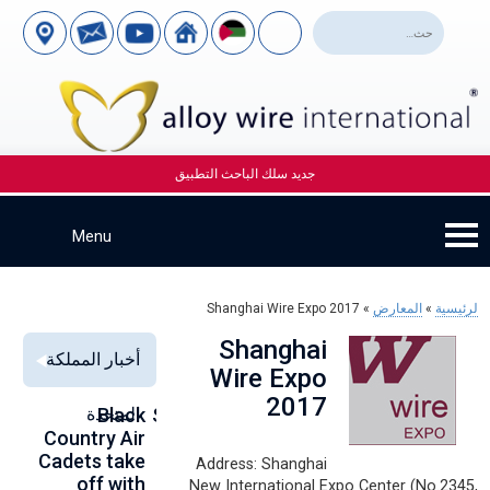
جديد سلك الباحث التطبيق
لرئيسية
»
المعارض
»
Shanghai Wire Expo 2017
Shanghai
أخبار المملكة
Wire Expo
2017
Alloy Wire
Strengthening
Black
المتحدة
to
se
Country Air
Global
International
00
Cadets take
Aerospace
to toast its
Address: Shanghai
ce
off with
Connections
80th
New International Expo Center (No.2345,