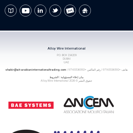
Alloy Wire International
P.O. BOX 234209
DUBAI
UAE
هاتف: +97165536592 | رقم الفاكس: +97165536592 |
shakir@ait-arabianinternationaltrading.com
بيان إخلاء المسؤولية
|
الشروط
حقوق النشر © 2026 Alloy Wire International