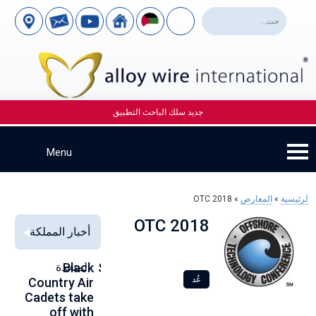
جديد سلك الباحث التطبيق
لرئيسية
»
المعارض
»
OTC 2018
OTC 2018
أخبار المملكة
Alloy Wire
Strengthening
Black
المتحدة
to
عُد
se
Country Air
Global
International
00
Cadets take
Aerospace
to toast its
ce
off with
Connections
80th