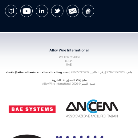
Alloy Wire International
P.O. BOX 234209
DUBAI
UAE
هاتف: +97165536592 | رقم الفاكس: +97165536592 |
shakir@ait-arabianinternationaltrading.com
بيان إخلاء المسؤولية
|
الشروط
حقوق النشر © 2026 Alloy Wire International