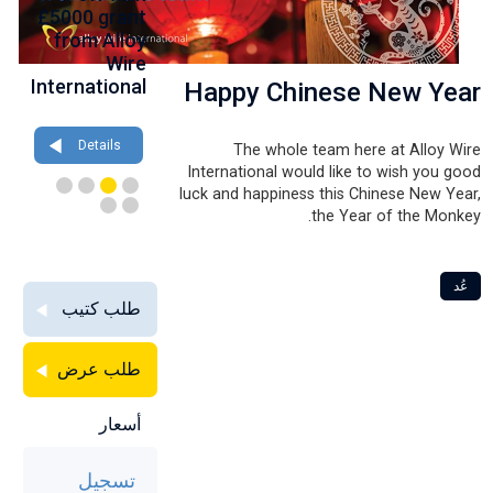
th
£5000 grant
at
birthday at
gh
from Alloy
Farnborough
Wire 2026
ce
Wire
2026
International
Happy Chinese New Year
Details
Details
Details
The whole team here at Alloy Wire
International would like to wish you good
luck and happiness this Chinese New Year,
the Year of the Monkey.
عُد
طلب كتيب
طلب عرض
أسعار
تسجيل