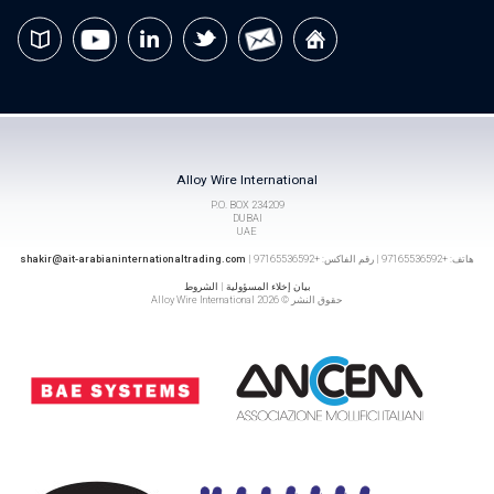
Alloy Wire International
P.O. BOX 234209
DUBAI
UAE
هاتف: +97165536592 | رقم الفاكس: +97165536592 |
shakir@ait-arabianinternationaltrading.com
بيان إخلاء المسؤولية
|
الشروط
حقوق النشر © 2026 Alloy Wire International