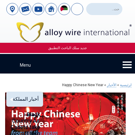
جديد سلك الباحث التطبيق
لرئيسية
»
الأخبار
»
Happy Chinese New Year
أخبار المملكة
Alloy Wire
Strengthening
Black
المتحدة
to
se
Country Air
Global
International
00
Cadets take
Aerospace
to toast its
ce
off with
Connections
80th