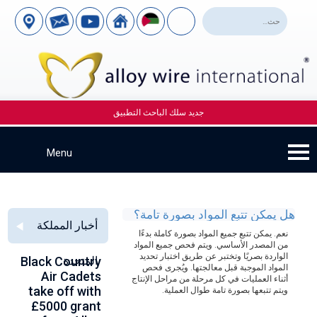
جديد سلك الباحث التطبيق
هل يمكن تتبع المواد بصورة تامة؟
أخبار المملكة
نعم. يمكن تتبع جميع المواد بصورة كاملة بدءًا
من المصدر الأساسي. ويتم فحص جميع المواد
الواردة بصريًا وتختبر عن طريق اختبار تحديد
Alloy Wire
Strengthening
المتحدة
Black Country
o
المواد الموجبة قبل معالجتها. ويُجرى فحص
n
Air Cadets
Global
International
أثناء العمليات في كل مرحلة من مراحل الإنتاج
0
take off with
Aerospace
to toast its
ويتم تتبعها بصورة تامة طوال العملية.
e
£5000 grant
Connections
80th birthday