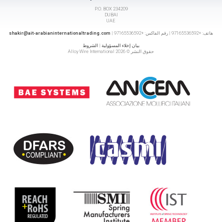
P.O. BOX 234209
DUBAI
UAE
هاتف: +97165536592 | رقم الفاكس: +97165536592 |
shakir@ait-arabianinternationaltrading.com
بيان إخلاء المسؤولية
|
الشروط
حقوق النشر © 2026 Alloy Wire International