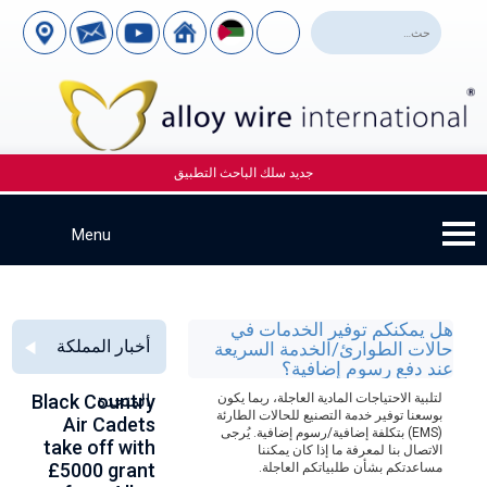
جديد سلك الباحث التطبيق
هل يمكنكم توفير الخدمات في
أخبار المملكة
حالات الطوارئ/الخدمة السريعة
عند دفع رسوم إضافية؟
Alloy Wire
لتلبية الاحتياجات المادية العاجلة، ربما يكون
Strengthening
المتحدة
Black Country
o
بوسعنا توفير خدمة التصنيع للحالات الطارئة
n
Air Cadets
Global
International
(EMS) بتكلفة إضافية/رسوم إضافية. يُرجى
0
take off with
Aerospace
to toast its
الاتصال بنا لمعرفة ما إذا كان يمكننا
e
£5000 grant
Connections
80th birthday
مساعدتكم بشأن طلبياتكم العاجلة.