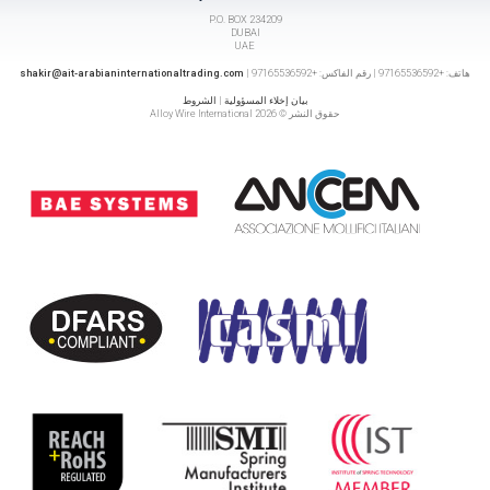
P.O. BOX 234209
DUBAI
UAE
هاتف: +97165536592 | رقم الفاكس: +97165536592 |
shakir@ait-arabianinternationaltrading.com
بيان إخلاء المسؤولية
|
الشروط
حقوق النشر © 2026 Alloy Wire International