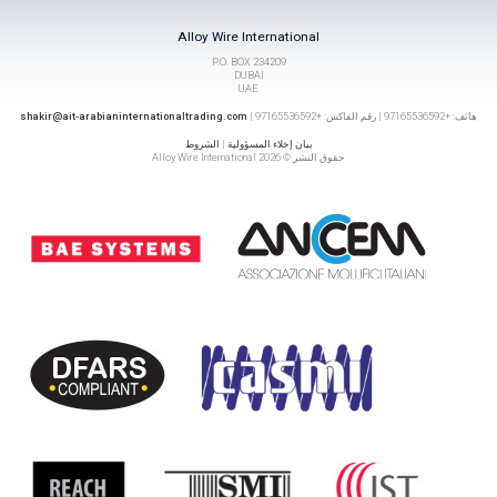
Alloy Wire International
P.O. BOX 234209
DUBAI
UAE
هاتف: +97165536592 | رقم الفاكس: +97165536592 |
shakir@ait-arabianinternationaltrading.com
بيان إخلاء المسؤولية
|
الشروط
حقوق النشر © 2026 Alloy Wire International