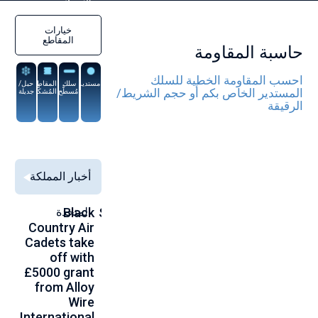
السبيكة
خيارات
المقاطع
حاسبة المقاومة
احسب المقاومة الخطية للسلك
مستدير
سلك
المقاطع
حبل/
المستدير الخاص بكم أو حجم الشريط/
مُسطَّح
المُشكَّلة
جديلة
الرقيقة
أخبار المملكة
Alloy Wire
Strengthening
Black
المتحدة
to
se
Country Air
Global
International
00
Cadets take
Aerospace
to toast its
ce
off with
Connections
80th
th
£5000 grant
at
birthday at
gh
from Alloy
Farnborough
Wire 2026
ce
Wire
2026
International