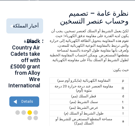
السبيكة
نظرة عامة – تصميم
وحساب عنصر التسخين
أخبار المملكة
لكيّ يعمل الشريط أو السلك كعنصر تسخين، يجب أن
يكون لديه القدرة على مقاومة تدفق الكهرباء؛ حيث
Alloy Wire
Strengthening
Black
المتحدة
to
تقوم هذه المقاومة بتحويل الطاقة الكهربائية إلى حرارة
والتي ترتبط بالمقاومة النوعية الكهربائية للمعدن،
se
Country Air
Global
International
وتُعرف بأنها مقاومة طول الوحدة بالنسبة لمساحة
00
Cadets take
Aerospace
to toast its
مقطعها المستعرض. ويمكن احتساب المقاومة الخطية
ce
off with
Connections
80th
لطول الشريط أو السلك بناءً على مقاومته الكهربائية.
th
£5000 grant
at
birthday at
حيث يكون:
gh
from Alloy
Farnborough
Wire 2026
ce
Wire
2026
ρ
المقاومة الكهربائية (مايكرو أوم.سم)
International
مقاومة العنصر عند درجة حرارة 20 درجة
R
Details
مئوية (أوم)
Details
d
قطر السلك (مم)
Details
t
سمك الشريط (مم)
b
عرض الشريط (مم)
l
طول الشريط أو السلك (م)
مساحة المقطع المستعرض للشريط أو
a
السلك (مم2)