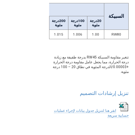
عامل مقاومة در
السبيكة
20درجة
100درجة
200درجة
300درجة
400درجة
500
مئوية
مئوية
مئوية
مئوية
مئوية
مئوي
.065
1.045
1.028
1.015
1.006
1.00
RW80
تتغير مقاومة السبيكة RW45 بدرجة طفيفة مع زيادة
درجة الحرارة، مما يجعل عامل مقاومة درجة الحرارة
+0.00003/الدرجة المئوية في نطاق 20 – 100 درجة
مئوية.
تنزيل إرشادات التصميم
انقر هنا لتنزيل جدول بيانات لإجراء عمليات
حسابية سريعة