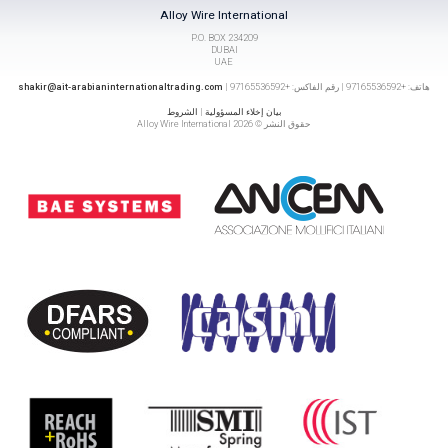
Alloy Wire International
P.O. BOX 234209
DUBAI
UAE
هاتف: +97165536592 | رقم الفاكس: +97165536592 |
shakir@ait-arabianinternationaltrading.com
بيان إخلاء المسؤولية
|
الشروط
حقوق النشر © 2026 Alloy Wire International