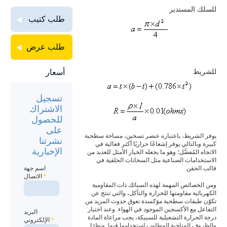
للسلك المستدير
طلب كتيب
طلب عرض
أسعار
للشريط
تسجيل
الاشتراك
للحصول
على
يوفر الشريط، باعتباره عنصر تسخين، مساحة سطحية
نشرتنا
كبيرة وبالتالي يوفر إشعاعًا حراريًا أكثر فعالية في
الإخبارية
الاتجاه المُفضَّل؛ وهو ما يجعله الخيار الأمثل للعديد من
الاستخدامات الصناعية مثل السخانات الحلقية في
قالب الحقن.
اسم جهة
*
الاتصال
ومن الخصائص المهمة لهذه السبائك ذات المقاومية
الكهربائية مقاومتها للحرارة والتآكل، والتي تنتج عن
تكوّن طبقات سطحية مؤكسدة تعوق حدوث المزيد من
التفاعل مع الأكسجين الموجود في الهواء. وعند اختيار
البريد
درجة الحرارة التشغيلية للسبيكة، يجب مراعاة المادة
*
الإلكتروني
والظروف المناخية المطلوب استخدامها فيها. ونظرًا