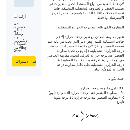
لأن هناك العديد من أنواع الاستخدامات والمتغيرات في
تصميم العنصر والظروف التشغيلية المختلفة، فإننا
نقدم المعادلات التالية الخاصة بتصميم العنصر لغرض
أرغب
الاسترشاد بها فقط.
في
الاشتراك
المقاومة الكهربائية عند درجة الحرارة التشغيلية
لتلقي
رسائل
تتغير مقاومة المعدن مع تغير درجة الحرارة إلا في
البريد
الإلكتروني
حالات استثنائية قليلة، وهو الأمر الذي يجب مراعاته عند
التسويقية
تصميم العنصر. ونظرًا لأن مقاومة العنصر تُحتسب عند
من Alloy
درجة الحرارة التشغيلية، فإنه يجب تحديد مقاومة
Wire
العنصر عند درجة حرارة الغرفة. لتحديد مقاومة العناصر
في درجة حرارة الغرفة، يجب قسمة المقاومة عند
درجة الحرارة التشغيلية على عامل مقاومة درجة
الحرارة الموضَّح أدناه:
حيث يكون:
F = عامل مقاومة درجة الحرارة
Rt = مقاومة العنصر عند درجة الحرارة التشغيلية (أوم)
R = مقاومة العنصر عند درجة حرارة 20 درجة مئوية
(أوم)