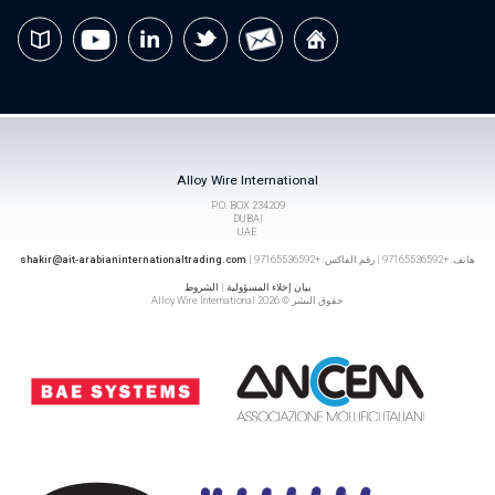
Alloy Wire International
P.O. BOX 234209
DUBAI
UAE
هاتف: +97165536592 | رقم الفاكس: +97165536592 |
shakir@ait-arabianinternationaltrading.com
بيان إخلاء المسؤولية
|
الشروط
حقوق النشر © 2026 Alloy Wire International