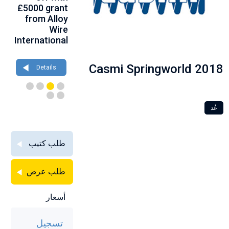
th
£5000 grant
at
birthday at
gh
from Alloy
Farnborough
Wire 2026
ce
Wire
2026
International
Details
Details
Casmi Springworld 2018
Details
عُد
طلب كتيب
طلب عرض
أسعار
تسجيل