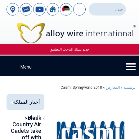
جديد سلك الباحث التطبيق
لرئيسية
»
المعارض
»
Casmi Springworld 2018
أخبار المملكة
Alloy Wire
Strengthening
Black
المتحدة
to
se
Country Air
Global
International
00
Cadets take
Aerospace
to toast its
ce
off with
Connections
80th