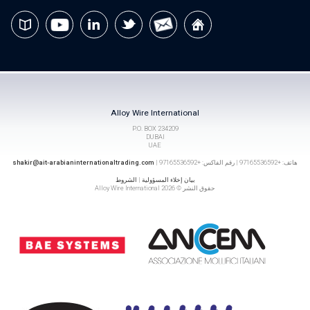
Alloy Wire International
P.O. BOX 234209
DUBAI
UAE
هاتف: +97165536592 | رقم الفاكس: +97165536592 |
shakir@ait-arabianinternationaltrading.com
بيان إخلاء المسؤولية
|
الشروط
حقوق النشر © 2026 Alloy Wire International