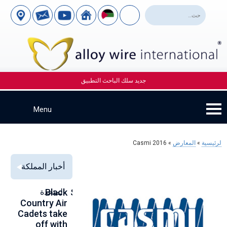
جديد سلك الباحث التطبيق
لرئيسية
»
المعارض
»
Casmi 2016
أخبار المملكة
Alloy Wire
Strengthening
Black
المتحدة
to
se
Country Air
Global
International
00
Cadets take
Aerospace
to toast its
ce
off with
Connections
80th