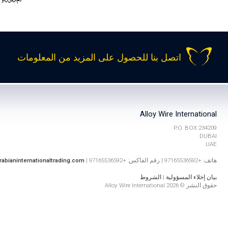
اتصل بنا للحصول على المزيد من المعلومات
Alloy Wire International
P.O. BOX 234209
DUBAI
UAE
هاتف: +97165536592 | رقم الفاكس: +97165536592 |
rabianinternationaltrading.com
بيان إخلاء المسؤولية
|
الشروط
حقوق النشر © 2026 Alloy Wire International